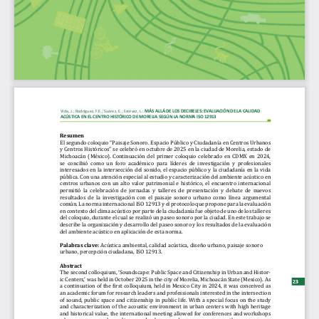
MÁS ALLÁ DE LOS DECIBELES: EVALUACIÓN DE LA CALIDAD 
: 
Vida, J.; Rodríguez, F.E.; Suárez, E.; Estévez, L.
ACÚSTICA EN EL CENTRO HISTÓRICO DE MORELIA SEGÚN LA NORMA ISO 12913
Resumen 
El segundo coloquio “Paisaje Sonoro. Espacio Público y Ciudadanía en Centros Urbanos 
y Centros Históricos” se celebró en octubre de 2025 en la ciudad de Morelia, estado de 
Michoacán  (México).  Continuación  del  primer  coloquio  celebrado  en  CDMX  en  2024,  
se  concibió  como  un  foro  académico  para  líderes  de  investigación  y  profesionales  
interesados en la intersección del sonido, el espacio público y la ciudadanía en la vida 
pública. Con una atención especial al estudio y caracterización del ambiente acústico en 
centros  urbanos  con  un  alto  valor  patrimonial  e  histórico,  el  encuentro  internacional  
permitió  la  celebración  de  jornadas  y  talleres  de  presentación  y  debate  de  nuevos  
resultados  de  la  investigación  con  el  paisaje  sonoro  urbano  como  línea  argumental  
común. La norma internacional ISO 12913 y el protocolo que propone para la evaluación 
en contexto del clima acústico por parte de la ciudadanía fue objeto de uno de los talleres 
del coloquio, durante el cual se realizó un paseo sonoro por la ciudad. En este trabajo se 
describe la organización y desarrollo del paseo sonoro y los resultados de la evaluación 
del ambiente acústico en aplicación de esta norma. 
Palabras clave: 
Acústica ambiental, calidad acústica, diseño urbano, paisaje sonoro 
urbano, percepción ciudadana, ISO 12913. 
Abstract
The second colloquium, ‘Soundscape: Public Space and Citizenship in Urban and Histor
-
ic Centers,’ was held in October 2025 in the city of Morelia, Michoacán State (Mexico). As 
23
a continuation of the first colloquium, held in Mexico City in 2024, it was conceived as 
an academic forum for research leaders and professionals interested in the intersection 
of  sound,  public  space  and  citizenship  in  public  life.  With  a  special  focus  on  the  study  
and  characterization  of  the  acoustic  environment  in  urban  centers  with  high  heritage  
and historical value, the international meeting allowed for conferences and workshops 