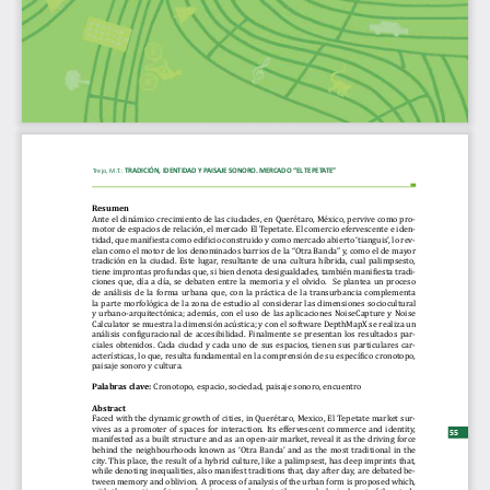
TRADICIÓN, IDENTIDAD Y PAISAJE SONORO. MERCADO “EL TEPETATE”
: 
Trejo, M.T.
Resumen 
Ante el dinámico crecimiento de las ciudades, en Querétaro, México, pervive como pro-
motor de espacios de relación, el mercado El Tepetate. El comercio efervescente e iden
-
tidad, que manifiesta como edificio construido y como mercado abierto ‘tianguis’, lo rev
-
elan como el motor de los denominados barrios de la “Otra Banda” y, como el de mayor 
tradición  en  la  ciudad.  Este  lugar,  resultante  de  una  cultura  híbrida,  cual  palimpsesto,  
tiene improntas profundas que, si bien denota desigualdades, también manifiesta tradi
-
ciones  que,  día  a  día,  se  debaten  entre  la  memoria  y  el  olvido.    Se  plantea  un  proceso  
de  análisis  de  la  forma  urbana  que,  con  la  práctica  de  la  transurbancia  complementa  
la parte morfológica de la zona de estudio al considerar las dimensiones sociocultural 
y  urbano-arquitectónica;  además,  con  el  uso  de  las  aplicaciones  NoiseCapture  y  Noise  
Calculator se muestra la dimensión acústica; y con el software DepthMapX se realiza un 
análisis configuracional de accesibilidad. Finalmente se presentan los resultados par
-
ciales  obtenidos.  Cada  ciudad  y  cada  uno  de  sus  espacios,  tienen  sus  particulares  car-
acterísticas, lo que, resulta fundamental en la comprensión de su específico cronotopo, 
paisaje sonoro y cultura.
Palabras clave: 
Cronotopo, espacio, sociedad, paisaje sonoro, encuentro
Abstract
Faced with the dynamic growth of cities, in Querétaro, Mexico, El Tepetate market sur
-
vives  as  a  promoter  of  spaces  for  interaction.  Its  effervescent  commerce  and  identity,  
55
manifested as a built structure and as an open-air market, reveal it as the driving force 
behind  the  neighbourhoods  known  as  ‘Otra  Banda’  and  as  the  most  traditional  in  the  
city. This place, the result of a hybrid culture, like a palimpsest, has deep imprints that, 
while denoting inequalities, also manifest traditions that, day after day, are debated be-
tween memory and oblivion.  A process of analysis of the urban form is proposed which, 