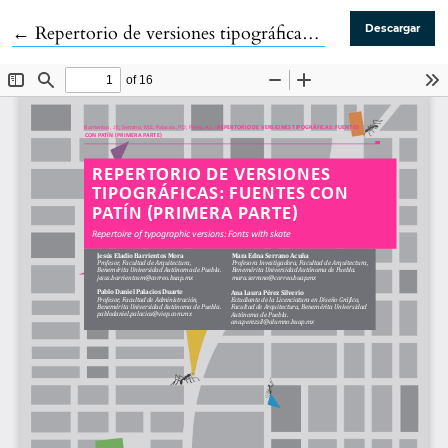
Volver a los detalles del artículo
←
Repertorio de versiones tipográficas: Fuentes con patín (Primera parte)
Descargar